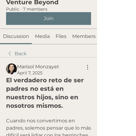
Venture Beyond
Public
·
7 members
Join
Discussion
Media
Files
Members
Back
Marisol Monzayet
April 7, 2025
El verdadero reto de ser
padres no está en
nuestros hijos, sino en
nosotros mismos.
Cuando nos convertimos en 
padres, solemos pensar que lo más 
difícil será lidiar con los berrinches, 