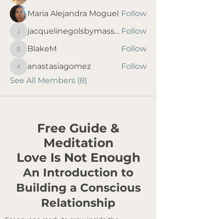
Maria Alejandra Moguel
Follow
jacquelinegolsbymassage
Follow
jacquelinegolsbymassage
BlakeM
Follow
BlakeM
anastasiagomez
Follow
anastasiagomez
See All Members (8)
Free Guide &
Meditation
Love Is Not Enough
An Introduction to
Building a Conscious
Relationship