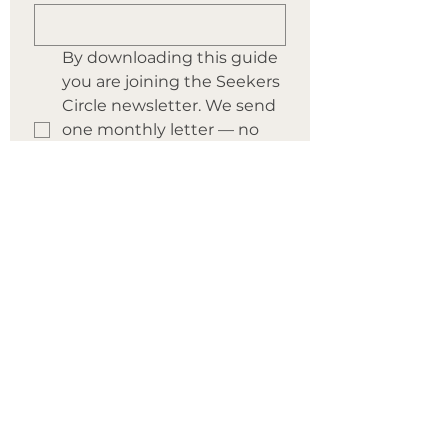
By downloading this guide 
you are joining the Seekers 
Circle newsletter. We send 
one monthly letter — no 
noise, no spam, just depth. 
You can unsubscribe at 
any time.
Submit
Comencemos
Explora