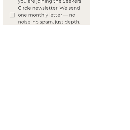
you are joining the Seekers 
Circle newsletter. We send 
one monthly letter — no 
noise, no spam, just depth. 
You can unsubscribe at 
any time.
Submit
Comencemos
Explora
Vive
Apoyo